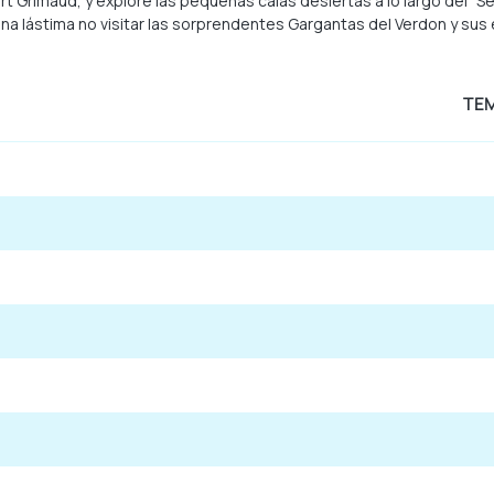
rt Grimaud, y explore las pequeñas calas desiertas a lo largo del “S
na lástima no visitar las sorprendentes Gargantas del Verdon y sus 
TE