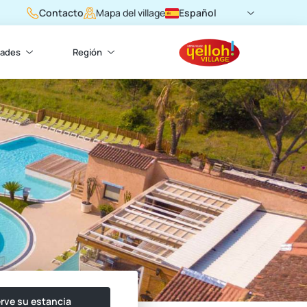
Contacto
Español
Mapa del village
dades
Región
rve su estancia