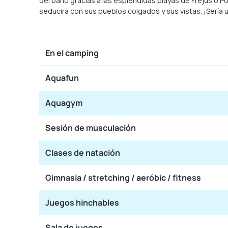
del baño gracias a las espléndidas playas de Fréjus o Po
seducirá con sus pueblos colgados y sus vistas. ¡Sería u
En el camping
Aquafun
Aquagym
Sesión de musculación
Clases de natación
Gimnasia / stretching / aeróbic / fitness
Juegos hinchables
Sala de juegos