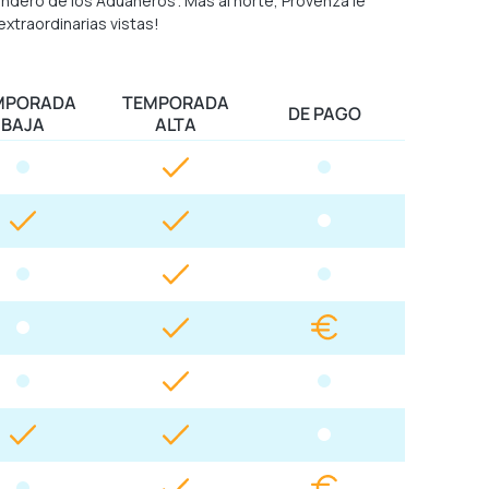
endero de los Aduaneros”. Más al norte, Provenza le
extraordinarias vistas!
MPORADA
TEMPORADA
DE PAGO
BAJA
ALTA