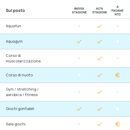
A
BASSA
ALTA
Sul posto
PAGAME
STAGIONE
STAGIONE
NTO
Aquafun
Aquagym
Corso di
muscolarizzazione
Corso di nuoto
Gym / stretching /
aerobica / fitness
Giochi gonfiabili
Sala giochi