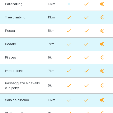
Parasailing
10km
Tree climbing
11km
Pesca
5km
Pedalò
7km
Pilates
6km
Immersione
7km
Passeggiate a cavallo
5km
o in pony
Sala da cinema
10km