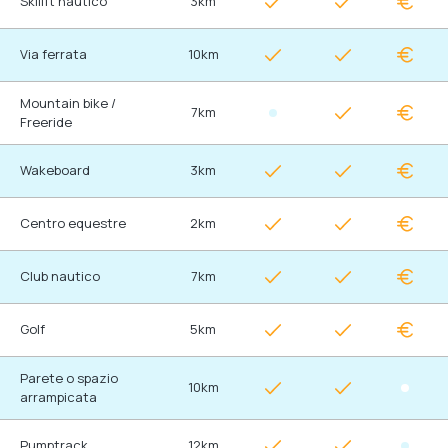
Skilift nautico
3km
Via ferrata
10km
Mountain bike /
7km
Freeride
Wakeboard
3km
Centro equestre
2km
Club nautico
7km
Golf
5km
Parete o spazio
10km
arrampicata
Pumptrack
12km