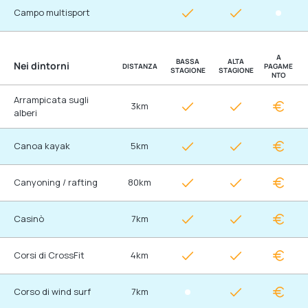
Campo multisport
A
BASSA
ALTA
Nei dintorni
DISTANZA
PAGAME
STAGIONE
STAGIONE
NTO
Arrampicata sugli
3km
alberi
Canoa kayak
5km
Canyoning / rafting
80km
Casinò
7km
Corsi di CrossFit
4km
Corso di wind surf
7km