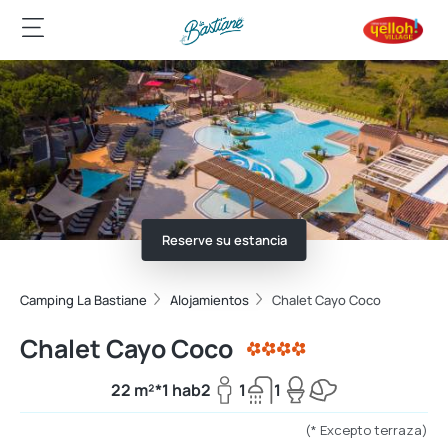
Reserve su estancia
Camping La Bastiane
Alojamientos
Chalet Cayo Coco
Chalet Cayo Coco
22 m²*
1 hab
2
1
1
(* Excepto terraza)