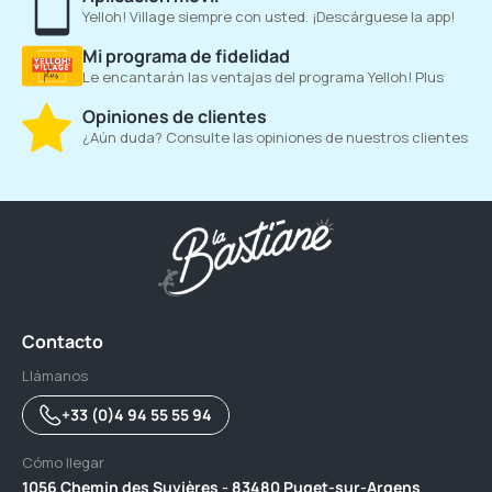
Yelloh! Village siempre con usted. ¡Descárguese la app!
Mi programa de fidelidad
Le encantarán las ventajas del programa Yelloh! Plus
Opiniones de clientes
¿Aún duda? Consulte las opiniones de nuestros clientes
Contacto
Llámanos
+33 (0)4 94 55 55 94
Cómo llegar
1056 Chemin des Suvières - 83480 Puget-sur-Argens