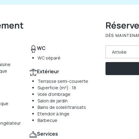
gement
Réserv
DÈS MAINTENA
WC
Arrivée
WC séparé
isine
ique
Extérieur
Terrasse semi-couverte
Superficie (m²) : 18
Voile d'ombrage
Salon de jardin
ique
Bains de soleil/transats
Etendoir à linge
Barbecue
ongélateur
Services