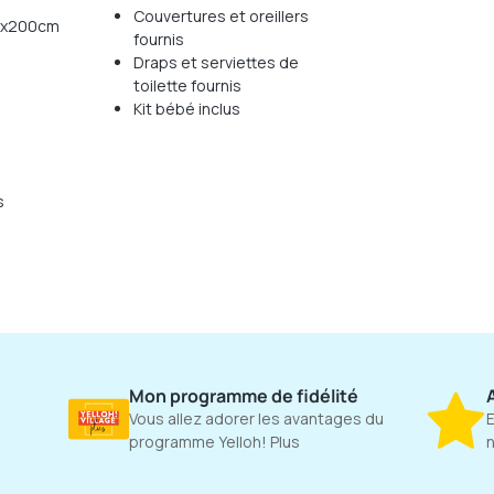
Couvertures et oreillers
60x200cm
fournis
Draps et serviettes de
toilette fournis
Kit bébé inclus
s
Mon programme de fidélité
A
Vous allez adorer les avantages du
E
programme Yelloh! Plus
n