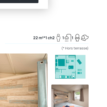
22 m²*
1 ch
2
1
1
(* Hors terrasse)