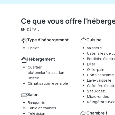
Ce que vous offre l'héber
EN DÉTAIL
Type d'hébergement
Cuisine
Chalet
Vaisselle
Ustensiles de cu
Hébergement
Bouilloire électr
Evier
Quartier
Grille-pain
piétonnier/circulation
Hotte aspirante
limitée
Lave-vaisselle
Climatisation réversible
Cafetière électr
2 feux gaz
Salon
Micro-ondes
Réfrigérateur/c
Banquette
Table et chaises
Chambre 1
Télévision