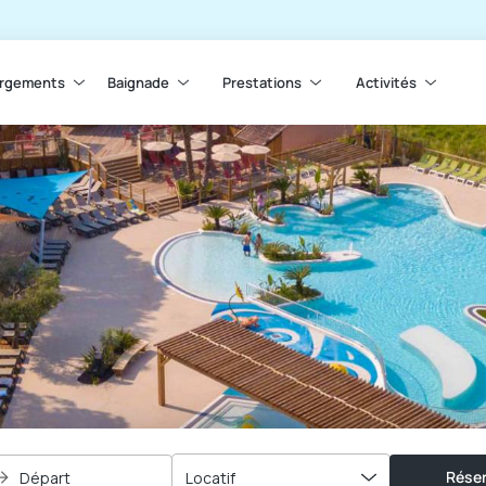
rgements
Baignade
Prestations
Activités
Réser
Départ
Locatif