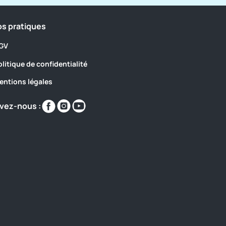
os pratiques
GV
olitique de confidentialité
entions légales
Retrouvez-
Retrouvez-
Retrouvez-
vez-nous :
nous
nous
nous
sur
sur
sur
https://www.facebook.com/labastiane/
https://www.instagram.com/campinglabas
https://www.youtube.com/@Labasti