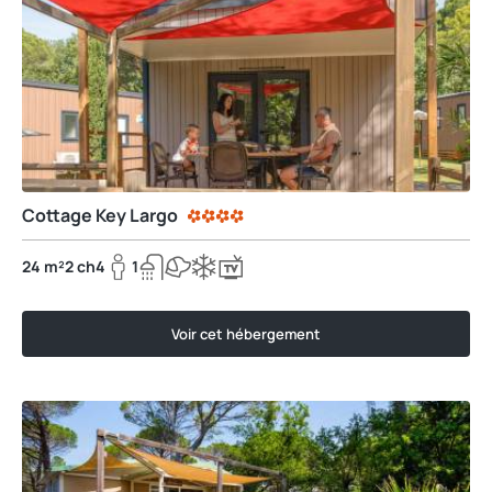
Cottage Key Largo
24 m²
2 ch
4
1
Voir cet hébergement