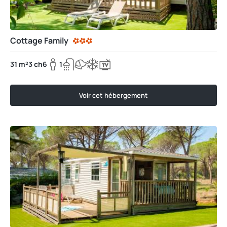
Cottage Family
31 m²
3 ch
6
1
Voir cet hébergement