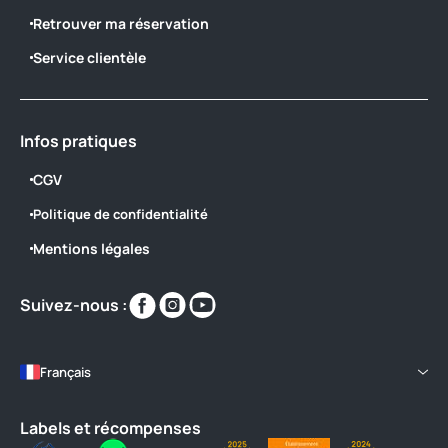
Retrouver ma réservation
Service clientèle
Infos pratiques
CGV
Politique de confidentialité
Mentions légales
Retrouvez-
Retrouvez-
Retrouvez-
Suivez-nous :
nous
nous
nous
sur
sur
sur
https://www.facebook.com/labastiane/
https://www.instagram.com/campin
https://www.youtube.com/@La
Français
Labels et récompenses