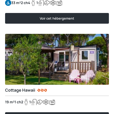
33 m²
2 ch
4
1
Voir cet hébergement
Cottage Hawaii
19 m²
1 ch
2
1