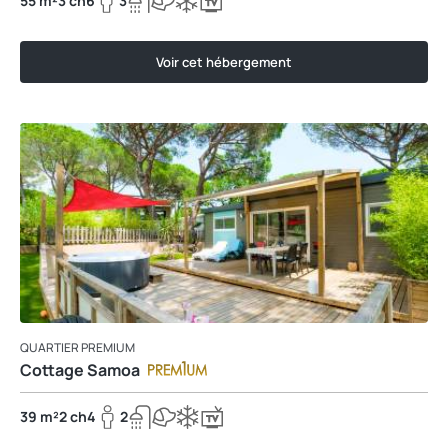
55 m²
3 ch
6
3
Voir cet hébergement
QUARTIER PREMIUM
Cottage Samoa
39 m²
2 ch
4
2