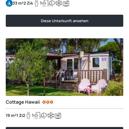
33 m²
2 Zi
4
1
Diese Unterkunft ansehen
Cottage Hawaii
19 m²
1 Zi
2
1