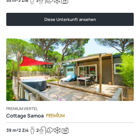
55 m²
3 Zi
6
3
Diese Unterkunft ansehen
PREMIUM VIERTEL
Cottage Samoa
39 m²
2 Zi
4
2