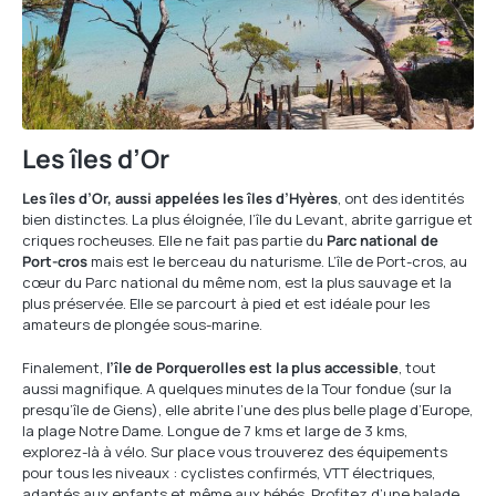
Les îles d’Or
Les îles d’Or, aussi appelées les îles d’Hyères
, ont des identités
bien distinctes. La plus éloignée, l’île du Levant, abrite garrigue et
criques rocheuses. Elle ne fait pas partie du
Parc national de
Port-cros
mais est le berceau du naturisme. L’île de Port-cros, au
cœur du Parc national du même nom, est la plus sauvage et la
plus préservée. Elle se parcourt à pied et est idéale pour les
amateurs de plongée sous-marine.
Finalement,
l’île de Porquerolles est la plus accessible
, tout
aussi magnifique. A quelques minutes de la Tour fondue (sur la
presqu’île de Giens), elle abrite l’une des plus belle plage d’Europe,
la plage Notre Dame. Longue de 7 kms et large de 3 kms,
explorez-là à vélo. Sur place vous trouverez des équipements
pour tous les niveaux : cyclistes confirmés, VTT électriques,
adaptés aux enfants et même aux bébés. Profitez d’une balade