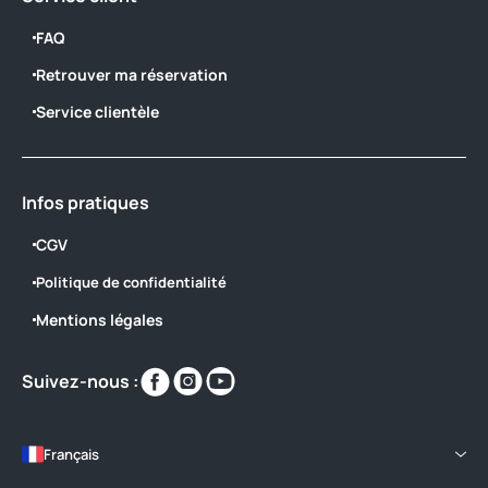
FAQ
Retrouver ma réservation
Service clientèle
Infos pratiques
CGV
Politique de confidentialité
Mentions légales
Retrouvez-
Retrouvez-
Retrouvez-
Suivez-nous :
nous
nous
nous
sur
sur
sur
https://www.facebook.com/labastiane/
https://www.instagram.com/campin
https://www.youtube.com/@La
Français