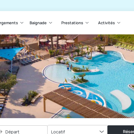
rgements
Baignade
Prestations
Activités
Réser
Départ
Locatif