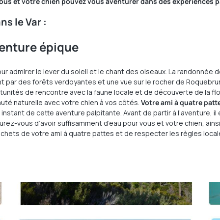
ous et votre chien pouvez vous aventurer dans des expériences 
ns le Var :
venture épique
ur admirer le lever du soleil et le chant des oiseaux. La randonnée
t par des forêts verdoyantes et une vue sur le rocher de Roquebru
tunités de rencontre avec la faune locale et de découverte de la flore
auté naturelle avec votre chien à vos côtés.
Votre ami à quatre patte
nstant de cette aventure palpitante. Avant de partir à l’aventure, i
urez-vous d’avoir suffisamment d’eau pour vous et votre chien, ains
hets de votre ami à quatre pattes et de respecter les règles locale