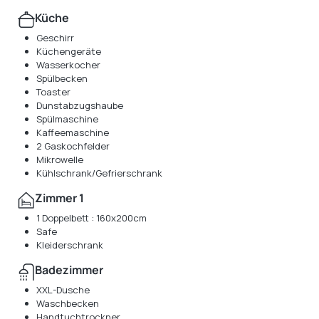
Küche
Geschirr
Küchengeräte
Wasserkocher
Spülbecken
Toaster
Dunstabzugshaube
Spülmaschine
Kaffeemaschine
2 Gaskochfelder
Mikrowelle
Kühlschrank/Gefrierschrank
Zimmer 1
1 Doppelbett : 160x200cm
Safe
Kleiderschrank
Badezimmer
XXL-Dusche
Waschbecken
Handtuchtrockner