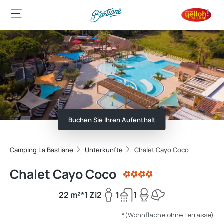
Buchen Sie Ihren Aufenthalt
Camping La Bastiane
Unterkunfte
Chalet Cayo Coco
Chalet Cayo Coco
22 m²*
1 Zi
2
1
1
*(Wohnfläche ohne Terrasse)