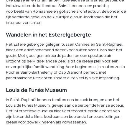
overblijfselen en charmante middeleeuwse straatjes. Bezoek de
indrukwekkende kathedraal Saint-Léonce, een prachtig
voorbeeld van Romaanse en gotische architectuur. Bewonder de
rijk versierde gevel en de kleurrijke glas-in-loodramen die het
interieur verlichten.
Wandelen in het Esterelgebergte
Het Esterelgebergte, gelegen tussen Cannes en Saint-Raphaël,
biedt een adembenemend decor voor buitenavonturen met het
gezin. Met goed gemarkeerde paden en een spectaculair
uitzicht op de Middellandse Zee, is dit de ideale plek voor een
onvergetelijke familiewandeling. Voor beginners zijn routes zoals
Rocher Saint-Barthélemy of Cap Dramont perfect, met
panoramische uitzichten zonder al te veel fysieke inspanning.
Louis de Funès Museum
In Saint-Raphaël kunnen families een bezoek brengen aan het
Louis de Funès Museum, gewijd aan de beroemde Franse acteur.
Het interactieve museum biedt gereconstrueerde decors van
zijn bekendste films, kostuums en boeiende tentoonstellingen,
ideaal voor zowel kinderen als volwassenen.