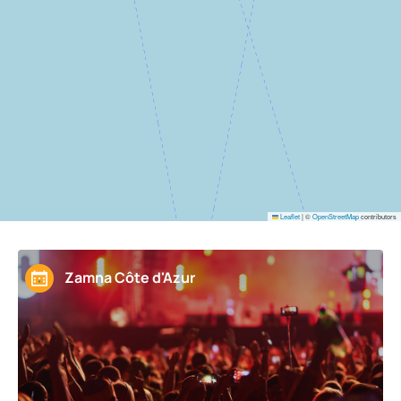
Leaflet
|
©
OpenStreetMap
contributors
Zamna Côte d'Azur