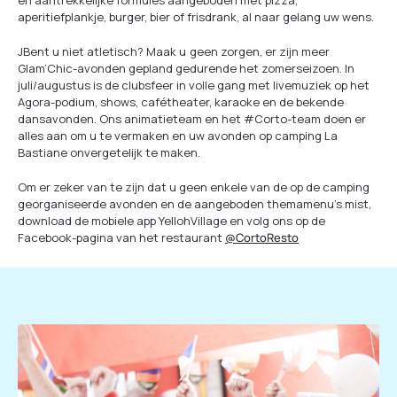
en aantrekkelijke formules aangeboden met pizza,
aperitiefplankje, burger, bier of frisdrank, al naar gelang uw wens.
JBent u niet atletisch? Maak u geen zorgen, er zijn meer
Glam’Chic-avonden gepland gedurende het zomerseizoen. In
juli/augustus is de clubsfeer in volle gang met livemuziek op het
Agora-podium, shows, cafétheater, karaoke en de bekende
dansavonden. Ons animatieteam en het #Corto-team doen er
alles aan om u te vermaken en uw avonden op camping La
Bastiane onvergetelijk te maken.
Om er zeker van te zijn dat u geen enkele van de op de camping
georganiseerde avonden en de aangeboden themamenu’s mist,
download de mobiele app YellohVillage en volg ons op de
Facebook-pagina van het restaurant
@CortoResto