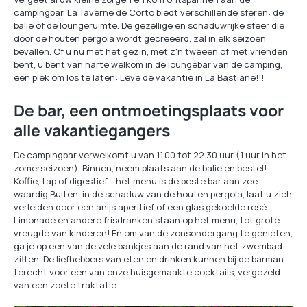
campingbar. La Taverne de Corto biedt verschillende sferen: de
balie of de loungeruimte. De gezellige en schaduwrijke sfeer die
door de houten pergola wordt gecreëerd, zal in elk seizoen
bevallen. Of u nu met het gezin, met z'n tweeën of met vrienden
bent, u bent van harte welkom in de loungebar van de camping,
een plek om los te laten: Leve de vakantie in La Bastiane!!!
De bar, een ontmoetingsplaats voor
alle vakantiegangers
De campingbar verwelkomt u van 11.00 tot 22.30 uur (1 uur in het
zomerseizoen). Binnen, neem plaats aan de balie en bestel!
Koffie, tap of digestief… het menu is de beste bar aan zee
waardig.Buiten, in de schaduw van de houten pergola, laat u zich
verleiden door een anijs aperitief of een glas gekoelde rosé.
Limonade en andere frisdranken staan ​​op het menu, tot grote
vreugde van kinderen! En om van de zonsondergang te genieten,
ga je op een van de vele bankjes aan de rand van het zwembad
zitten. De liefhebbers van eten en drinken kunnen bij de barman
terecht voor een van onze huisgemaakte cocktails, vergezeld
van een zoete traktatie.