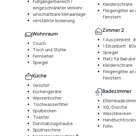
Fußgängerbereich /
Kleiderschrank
eingeschränkter Verkehr
Fliegengitter an
umschaltbare Klimaanlage
Fenstern
verstärkte Isolierung
Zimmer 2
Wohnraum
1 Ausziehbett :
Couch
1 Einzelbett : 8
Tisch und Stühle
Spiegel
Fernseher
Platz für Babybe
Spiegel
Kleiderschrank
Fliegengitter an
Küche
Fenstern
Geschirr
Badezimmer
Küchengeräte
Wasserkocher
Elternbadezimm
Tischwasserfilter
XXL-Dusche
Spülbecken
Waschbecken
Toaster
Handtuchtrockn
Dunstabzugshaube
Föhn
Spülmaschine