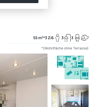
55 m²*
3 Zi
6
3
3
*(Wohnfläche ohne Terrasse)