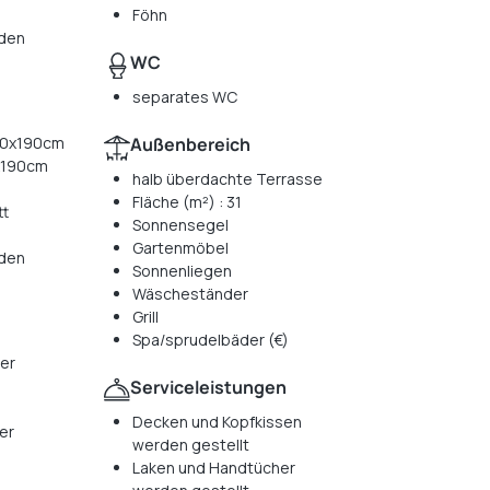
Föhn
 den
WC
separates WC
 80x190cm
Außenbereich
0x190cm
halb überdachte Terrasse
Fläche (m²) : 31
tt
Sonnensegel
Gartenmöbel
 den
Sonnenliegen
Wäscheständer
Grill
Spa/sprudelbäder (€)
er
Serviceleistungen
Decken und Kopfkissen
er
werden gestellt
Laken und Handtücher