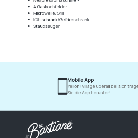
Nespressomaschine ®
4 Gaskochfelder
Mikrowelle/Grill
Kühlschrank/Gefrierschrank
Staubsauger
Mobile App
Yelloh! Village überall bei sich tra
Sie die App herunter!