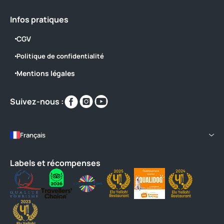
Infos pratiques
CGV
Politique de confidentialité
Mentions légales
Retrouvez-
Retrouvez-
Retrouvez-
Suivez-nous :
nous
nous
nous
sur
sur
sur
https://www.facebook.com/labastiane/
https://www.instagram.com/campin
https://www.youtube.com/@La
Français
Labels et récompenses