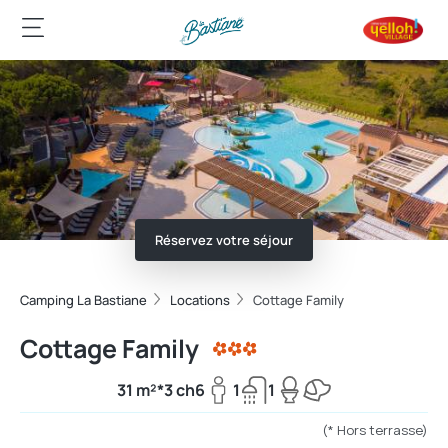
Réservez votre séjour
Camping La Bastiane
Locations
Cottage Family
Cottage Family
31 m²*
3 ch
6
1
1
(* Hors terrasse)